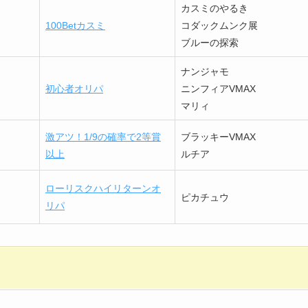
カスミのやるき
100Betカスミ
コダックムンク展
ブルーの探索
ナンジャモ
初心者オリパ
ニンフィアVMAX
マリィ
激アツ！1/9の確率で2等賞
ブラッキーVMAX
以上
ルチア
ローリスクハイリターンオ
ピカチュウ
リパ