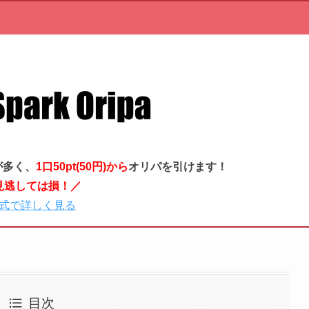
が多く、
1口50pt(50円)から
オリパを引けます！
見逃しては損！／
式で詳しく見る
目次