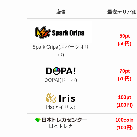
店名
最安オリパ価
50pt
(50円)
Spark Oripa(スパークオリ
パ)
70pt
(70円)
DOPA!(ドーパ)
100pt
(100円)
Iris(アイリス)
100coin
日本トレカ
(100円)