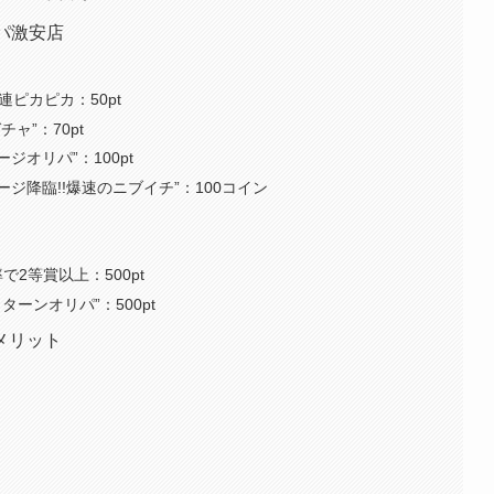
パ激安店
鬼連ピカピカ：50pt
チャ”：70pt
ージオリパ”：100pt
ジ降臨!!爆速のニブイチ”：100コイン
率で2等賞以上：500pt
リターンオリパ”：500pt
メリット