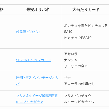
格
最安オリパ名
大当たりカード
ポンチョを着たピカチュウP
超鬼連ピカピカ
SA10
ピカチュウPSA10
アセロラ
SEVENトリップガチャ
ナンジャモ
リーリエの全力
圧倒的!!アドバンテージオリ
サナ
パ
アローラの仲間たち
マリオ&ルイージ降臨!!爆速
マリオピカチュウ
のニブイチガチャ
ルイージピカチュウ