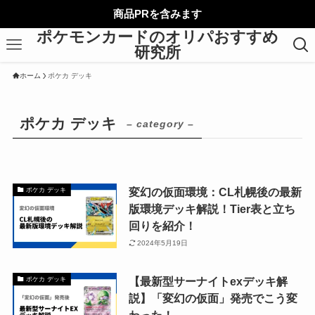
商品PRを含みます
ポケモンカードのオリパおすすめ
研究所
ホーム
ポケカ デッキ
ポケカ デッキ
– category –
変幻の仮面環境：CL札幌後の最新
ポケカ デッキ
版環境デッキ解説！Tier表と立ち
回りを紹介！
2024年5月19日
【最新型サーナイトexデッキ解
ポケカ デッキ
説】「変幻の仮面」発売でこう変
わった！